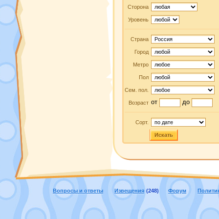
Сторона
Уровень
Страна
Город
Метро
Пол
Сем. пол.
от
до
Возраст
Сорт.
Искать
Вопросы и ответы
Извещения
(248)
Форум
Полити