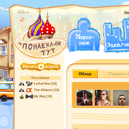
18:50:46
Он
Обзор
Оценить 
Топ кланов
Lethal Bee
[15]
The Alliance
[15]
My Way
[15]