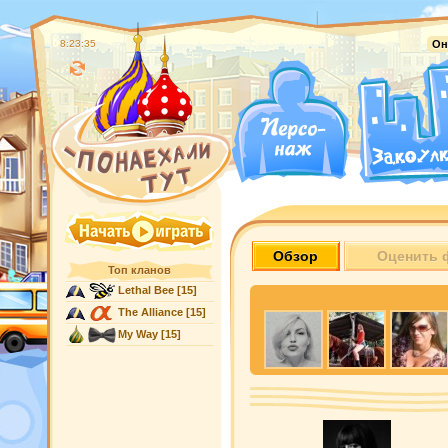
8:23:36
Он
Обзор
Оценить 
Топ кланов
Lethal Bee
[15]
The Alliance
[15]
My Way
[15]