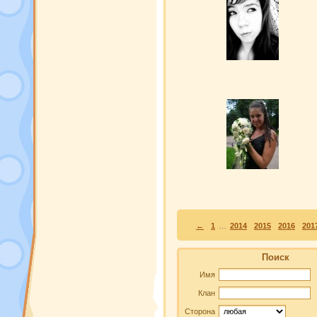
Klanya
[6]
Юсечка-пусечка
[9]
←
1
…
2014
2015
2016
201
Поиск
Имя
Клан
Сторона