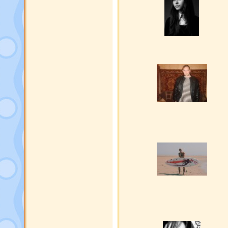
estrange
[6]
АлкоБендер
[5]
Дивер
[12]