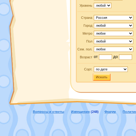
Уровень
Страна
Город
Метро
Пол
Сем. пол.
от
до
Возраст
Сорт.
Искать
Вопросы и ответы
Извещения
(248)
Форум
Полити