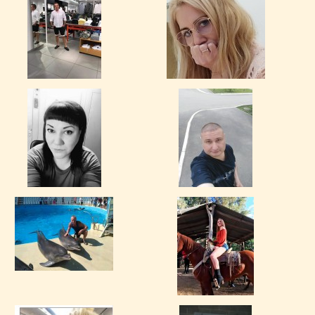
Веката
[24]
chuvichka
[24]
Клавка Помидорих
[13]
CRYstalmeth81
[21]
Белый Птах
[19]
Бензоколонка
[21]