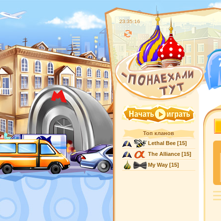
23:35:17
Топ кланов
Lethal Bee
[15]
The Alliance
[15]
My Way
[15]