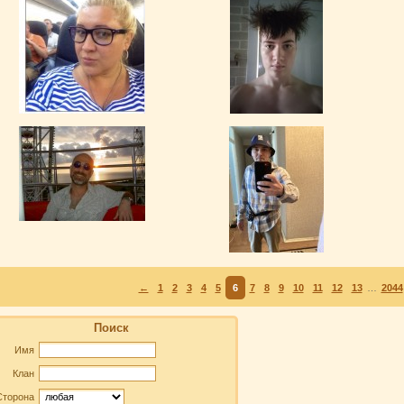
ОЛЬГА Леонидовн
[19]
o go
[17]
DrakoshaGaro
[23]
Boomerang
[7]
←
1
2
3
4
5
6
7
8
9
10
11
12
13
…
2044
Поиск
Имя
Клан
Сторона