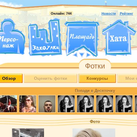
Онлайн:
744
Новости
Рейтинг
Фотки
Обзор
Оценить фотки
Конкурсы
Мои 
Попади в Десяточку
Фото