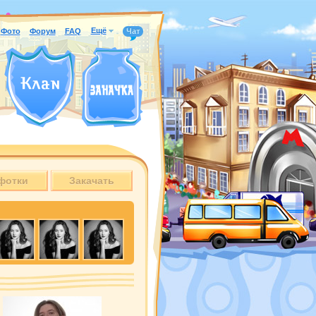
Ещё
Фото
Форум
FAQ
Чат
фотки
Закачать