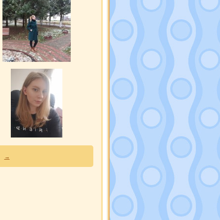
NikaSol
[15]
Бубсинка
[13]
→