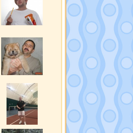
Gatsby
[12]
МОРШАНЕЦ
[19]
EnergoVIP
[24]