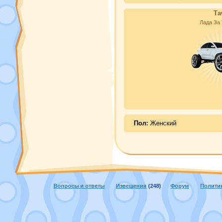
Та
Лада За
Пол:
Женский
Вопросы и ответы
Извещения
(248)
Форум
Полити