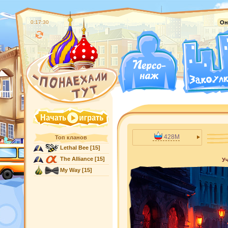
0:17:31
Он
428M
Топ кланов
Lethal Bee
[15]
The Alliance
[15]
Уч
My Way
[15]