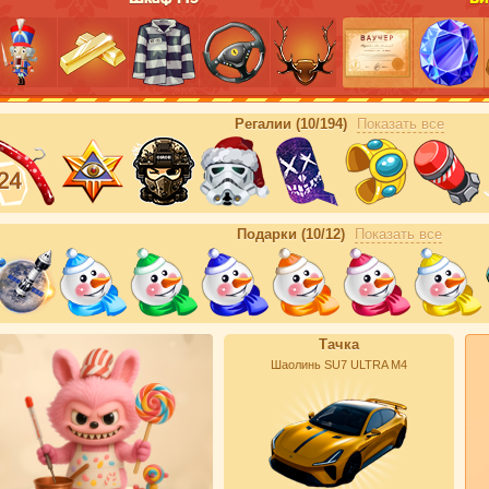
Регалии (10/194)
Показать все
Подарки (10/12)
Показать все
Тачка
Шаолинь SU7 ULTRA М4