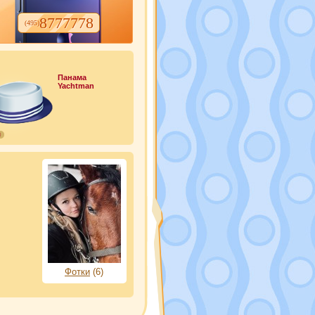
8777778
(495)
Панама
Yachtman
0
Фотки
(6)