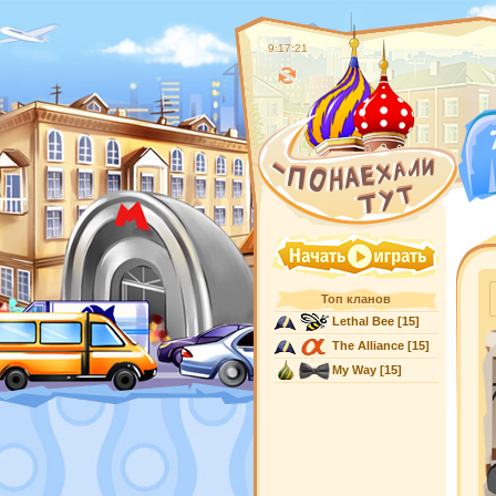
9:17:22
Топ кланов
Lethal Bee
[15]
The Alliance
[15]
My Way
[15]