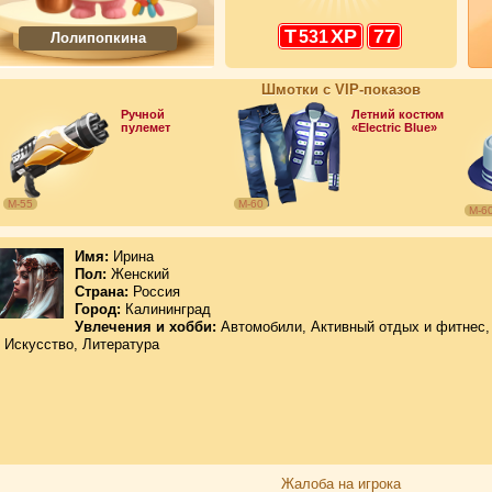
Т
ХР
77
531
Лолипопкина
Шмотки с VIP-показов
Ручной
Летний костюм
пулемет
«Electric Blue»
М-55
М-60
М-6
Имя:
Ирина
Пол:
Женский
Страна:
Россия
Город:
Калининград
Увлечения и хобби:
Автомобили, Активный отдых и фитнес,
Искусство, Литература
Жалоба на игрока