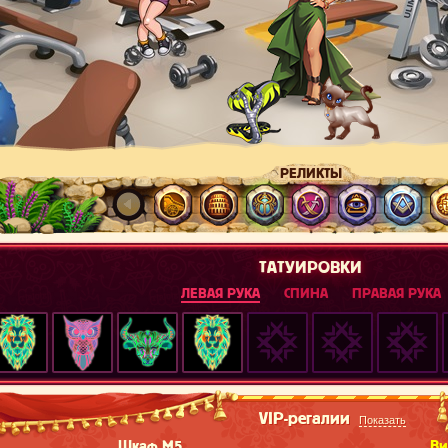
РЕЛИКТЫ
ТАТУИРОВКИ
ЛЕВАЯ РУКА
СПИНА
ПРАВАЯ РУКА
VIP-регалии
Показать
Шкаф М5
Ви