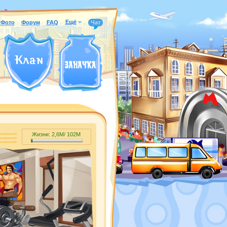
Ещё
Фото
Форум
FAQ
Чат
Жизни:
2,6M
/
102M