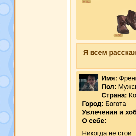
М-51
М-52
Я всем расскаж
Имя:
Френ
Пол:
Мужс
Страна:
К
Город:
Богота
Увлечения и хо
О себе:
Никогда не стоит