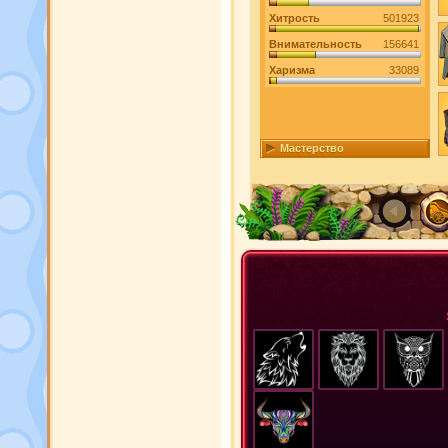
Хитрость
501923
Внимательность
156641
Харизма
33089
Мастерство