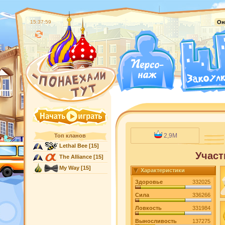
15:38:00
Он
2,9M
Топ кланов
Lethal Bee
[15]
Участ
The Alliance
[15]
My Way
[15]
Характеристики
Здоровье
332025
Сила
336266
Ловкость
331984
Выносливость
137275