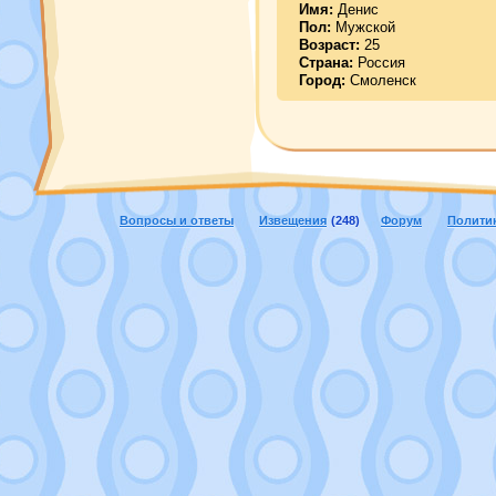
Имя:
Денис
Пол:
Мужской
Возраст:
25
Страна:
Россия
Город:
Смоленск
Вопросы и ответы
Извещения
(248)
Форум
Полити