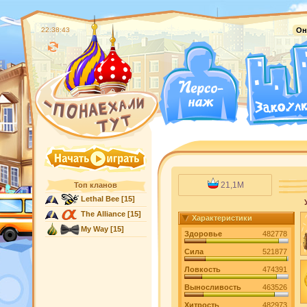
22:38:44
Он
21,1M
Топ кланов
Lethal Bee
[15]
The Alliance
[15]
Характеристики
My Way
[15]
Здоровье
482778
Сила
521877
Ловкость
474391
Выносливость
463526
Хитрость
482973