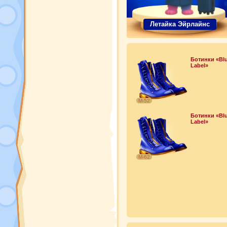
Летайка Эйрлайнс
Ботинки «Bl
Label»
М-52
Ботинки «Bl
Label»
М-62