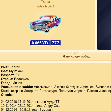
Тачка
Чайка Турбо S
А
УВ
777
666
девиз
Я не краду побед!
Имя:
Сергей
Пол:
Мужской
Возраст:
61
Страна:
Беларусь
Город:
Минск
Увлечения и хобби:
Автомобили, Активный отдых и фитнес, Бизнес и 
Компьютеры и Интернет, Литература, Политика и право, Работа и карье
О себе:
24.02.2010-17.11.2014 в клане Ауди ТТ;
19.11.2014-02.12.2014 - клан Angry Cats
04.12.2014 - 30.5.15 клан Бумеранг