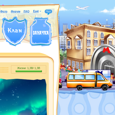
Ещё
Фото
Форум
FAQ
Чат
Жизни:
1,3B
/
1,3B