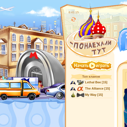
6:41:16
Топ кланов
Lethal Bee
[15]
The Alliance
[15]
My Way
[15]