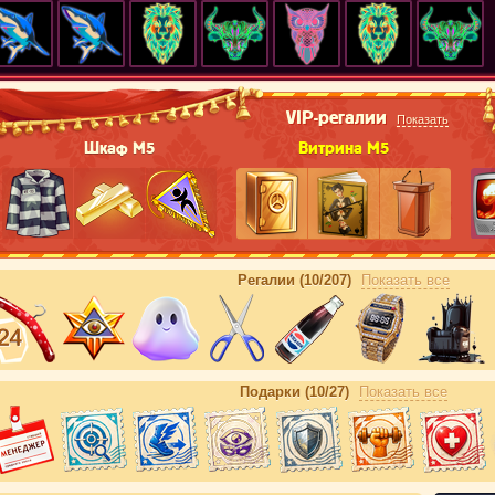
VIP-регалии
Показать
Шкаф М5
Витрина М5
Регалии (10/207)
Показать все
Подарки (10/27)
Показать все