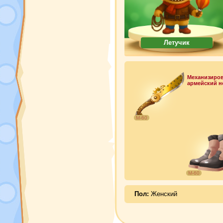
Летучик
Механизиро
армейский н
М-60
М-60
Пол:
Женский