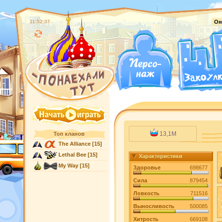
11:52:38
Он
13,1M
Топ кланов
The Alliance
[15]
Lethal Bee
[15]
Характеристики
My Way
[15]
Здоровье
698677
Сила
879454
Ловкость
711516
Выносливость
500085
Хитрость
669108