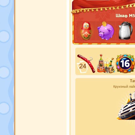
Шкаф М5
Та
Круизный лай