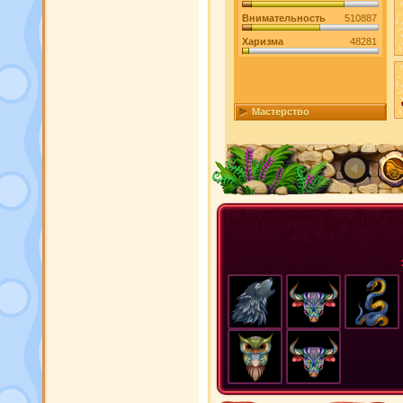
Внимательность
510887
Харизма
48281
Мастерство