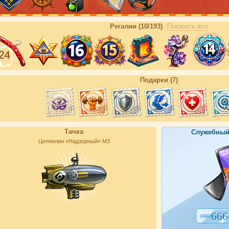
Регалии (10/193)
Показать все
Подарки (7)
Тачка
Служебный
Цеппелин «Надзорный» М3
666
(666)