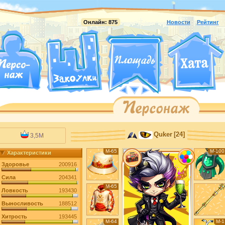
Онлайн:
875
Новости
Рейтинг
Quker
[24]
3,5M
М-65
М-100
Характеристики
Здоровье
200916
Сила
204341
М-65
Ловкость
193430
Выносливость
188512
Хитрость
193445
М-64
М-1