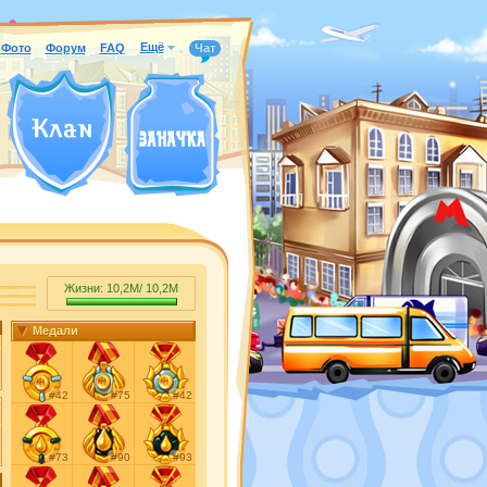
Ещё
Фото
Форум
FAQ
Чат
Жизни:
10,2M
/
10,2M
Медали
#42
#75
#42
#73
#90
#93