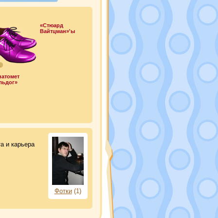
«Стюард
Вайтцман»'ы
1
натомет
льдог»
а и карьера
Фотки
(1)