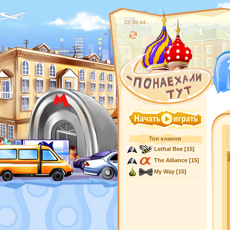
22:36:44
Топ кланов
Lethal Bee
[15]
The Alliance
[15]
My Way
[15]