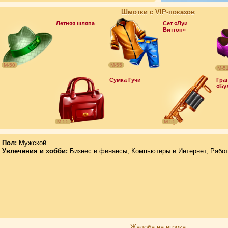
Шмотки с VIP-показов
Летняя шляпа
Сет «Луи
Виттон»
М-50
М-55
М-5
Сумка Гучи
Гра
«Бу
М-55
М-55
Пол:
Мужской
Увлечения и хобби:
Бизнес и финансы, Компьютеры и Интернет, Работ
Жалоба на игрока