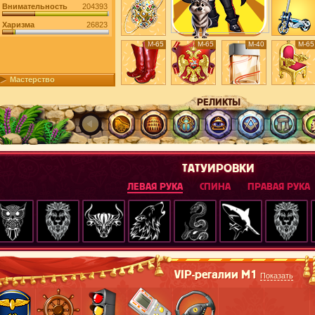
Внимательность
204393
Харизма
26823
М-65
М-65
М-40
М-65
Мастерство
РЕЛИКТЫ
ТАТУИРОВКИ
ЛЕВАЯ РУКА
СПИНА
ПРАВАЯ РУКА
VIP-регалии М1
Показать