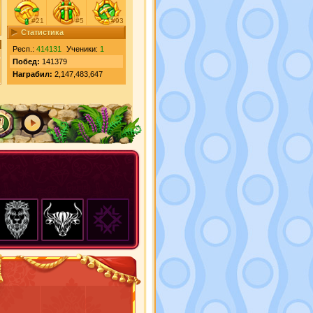
#21
#5
#93
Статистика
Респ.:
414131
Ученики:
1
Побед:
141379
Награбил:
2,147,483,647