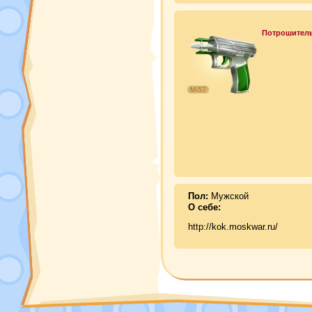
Потрошител
М-57
Пол:
Мужской
О себе:
http://kok.moskwar.ru/