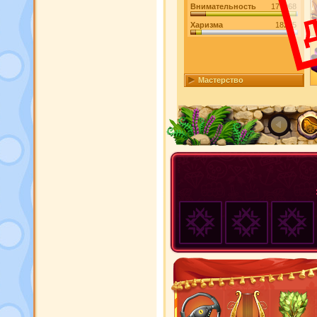
Внимательность
177068
Харизма
18275
Мастерство