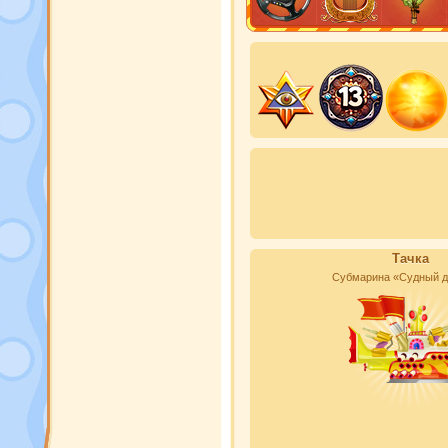
Тачка
Субмарина «Судный д