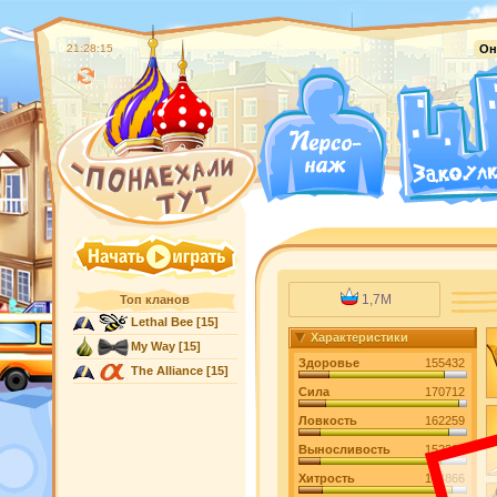
21:28:16
Он
1,7M
Топ кланов
Lethal Bee
[15]
Характеристики
My Way
[15]
Здоровье
155432
The Alliance
[15]
Сила
170712
Ловкость
162259
Выносливость
152399
Хитрость
164866