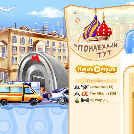
10:32:52
Топ кланов
Lethal Bee
[15]
The Alliance
[15]
My Way
[15]