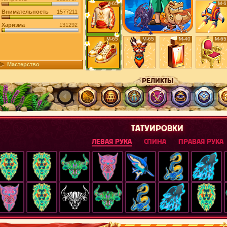
М-65
М-6
Внимательность
1577211
Харизма
131292
М-65
М-65
М-40
М-65
Мастерство
РЕЛИКТЫ
ТАТУИРОВКИ
ЛЕВАЯ РУКА
СПИНА
ПРАВАЯ РУКА