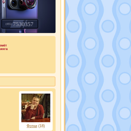
7530357
(495)
емёт
линга
Фотки
(18)