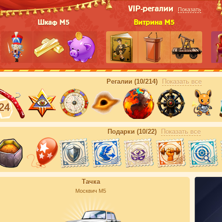
VIP-регалии
Показать
Шкаф М5
Витрина М5
Регалии (10/214)
Показать все
Подарки (10/22)
Показать все
Тачка
Москвич М5