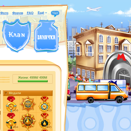
Ещё
Фото
Форум
FAQ
Чат
Жизни:
499M
/
499M
Медали
#56
#10
#94
#45