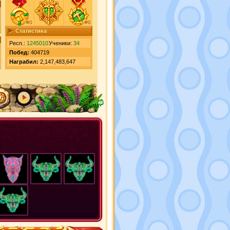
#0
#0
Статистика
Респ.:
1245010
Ученики:
34
Побед:
404719
Награбил:
2,147,483,647