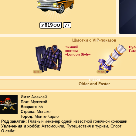
619
У
ОО
77
Шмотки с VIP-показов
Зимний
Пул
костюм
Гат
«London Style»
М-57
М-55
девиз
Older and Faster
Имя:
Алексей
Пол:
Мужской
Возраст:
55
Страна:
Монако
Город:
Монте-Карло
Род занятий:
Главный инженер одной известной гоночной конюшни
Увлечения и хобби:
Автомобили, Путешествия и туризм, Спорт
О себе: