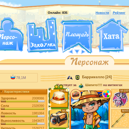
Онлайн:
835
Новости
Рейтинг
Баррикелло
[24]
78,1M
Участвует за
Шапито!!!!
на митингах
М-65
М-100
Характеристики
Здоровье
2008066
Сила
2328390
М-1
М-65
Ловкость
1981064
Выносливость
1943477
Хитрость
1526717