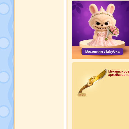
Весенняя Лабубка
Механизиро
армейский н
М-49