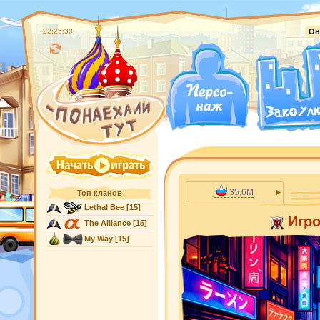
22:25:31
Он
35,6M
Топ кланов
Lethal Bee
[15]
Игр
The Alliance
[15]
My Way
[15]