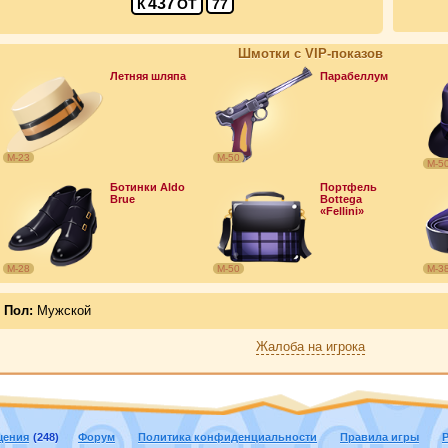
437
К
ОТ
77
Шмотки с VIP-показов
Летняя шляпа
Парабеллум
М-23
М-50
М-5
Ботинки Aldo
Портфель
Brue
Bottega
«Fellini»
М-28
М-50
М-3
Пол:
Мужской
Жалоба на игрока
щения
(248)
Форум
Политика конфиденциальности
Правила игры