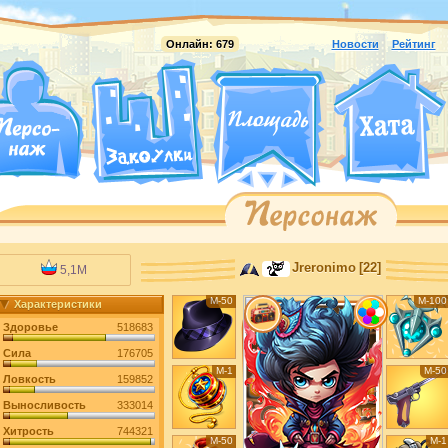
Онлайн:
679
Новости
Рейтинг
Jreronimo
[22]
5,1M
М-50
М-100
Характеристики
Здоровье
518683
Сила
176705
М-1
М-50
Ловкость
159852
Выносливость
333014
Хитрость
744321
М-50
М-1