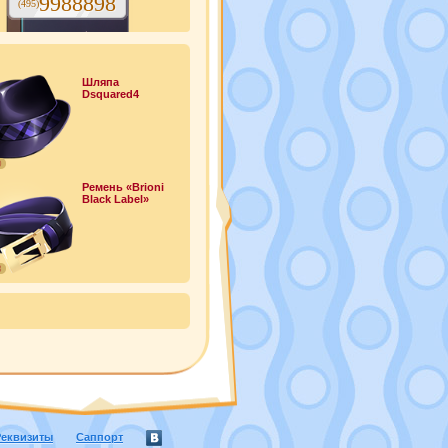
9988898
(495)
Шляпа
Dsquared4
0
Ремень «Brioni
Black Label»
8
Реквизиты
Саппорт