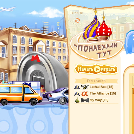
8:15:19
Топ кланов
Lethal Bee
[15]
The Alliance
[15]
My Way
[15]