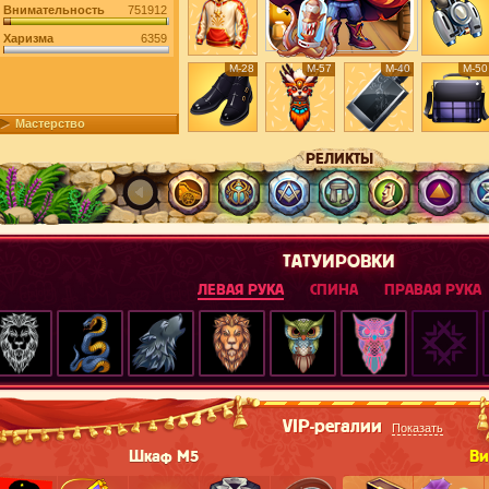
Внимательность
751912
Харизма
6359
М-28
М-57
М-40
М-50
Мастерство
РЕЛИКТЫ
ТАТУИРОВКИ
ЛЕВАЯ РУКА
СПИНА
ПРАВАЯ РУКА
VIP-регалии
Показать
Шкаф М5
Ви