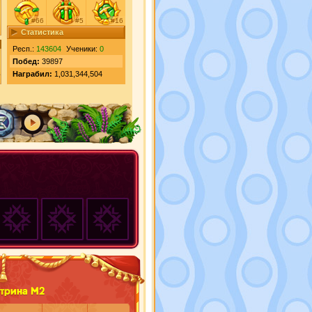
#66
#5
#16
Статистика
Респ.:
143604
Ученики:
0
Побед:
39897
Награбил:
1,031,344,504
трина М2