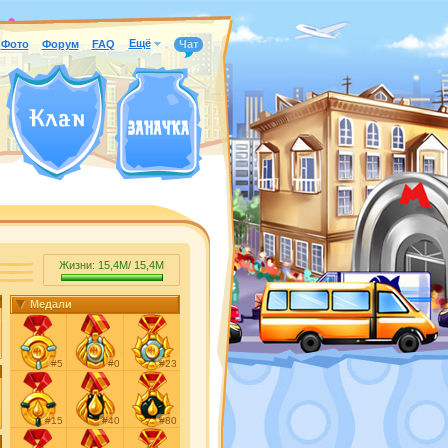
Ещё
Фото
Форум
FAQ
Чат
Жизни:
15,4M
/
15,4M
Медали
#5
#0
#23
#15
#40
#80