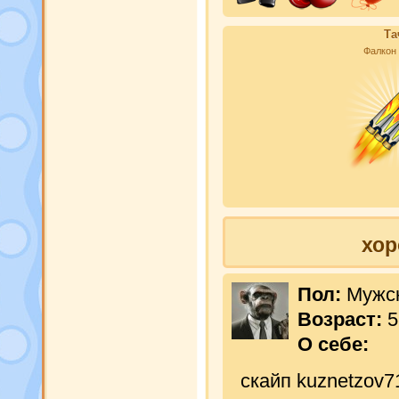
Та
Фалкон
хор
Пол:
Мужс
Возраст:
5
О себе:
скайп kuznetzov7