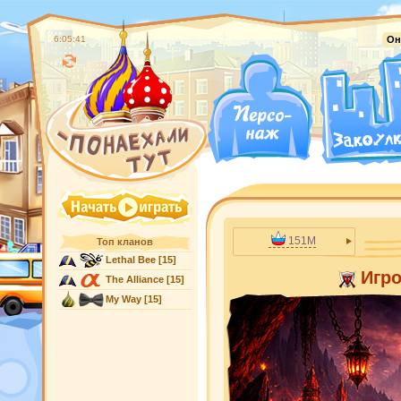
6:05:42
Он
151M
Топ кланов
Lethal Bee
[15]
Игр
The Alliance
[15]
My Way
[15]