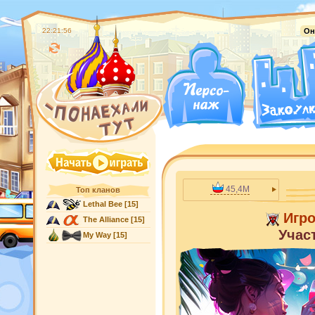
22:21:58
Он
45,4M
Топ кланов
Lethal Bee
[15]
Игр
The Alliance
[15]
Учас
My Way
[15]