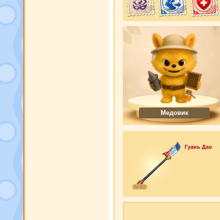
Медовик
Гуань Дао
М-60