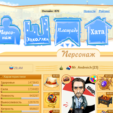
Онлайн:
870
Новости
Рейтинг
Mr_Andreich
[23]
28,4M
М-60
М-100
Характеристики
Здоровье
1473643
Сила
1734483
М-7
М-60
Ловкость
943297
Выносливость
1287679
Хитрость
958607
М-60
М-3