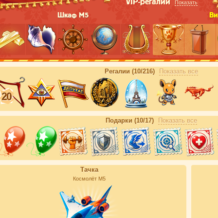
VIP-регалии
Показать
Шкаф М5
Ви
Регалии (10/216)
Показать все
Подарки (10/17)
Показать все
Тачка
Космолёт М5