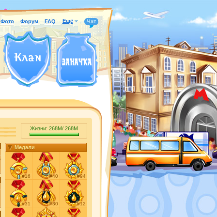
Ещё
Фото
Форум
FAQ
Чат
Жизни:
268M
/
268M
Медали
#16
#40
#94
#31
#30
#12