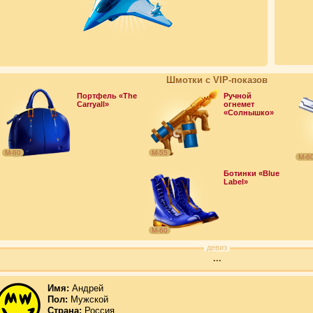
Шмотки с VIP-показов
Портфель «The
Ручной
Carryall»
огнемет
«Солнышко»
М-60
М-55
М-6
Ботинки «Blue
Label»
М-60
девиз
...
Имя:
Андрей
Пол:
Мужской
Страна:
Россия