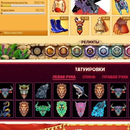
Внимательность
390746
Харизма
65721
М-60
М-60
М-40
М-60
Мастерство
РЕЛИКТЫ
ТАТУИРОВКИ
ЛЕВАЯ РУКА
СПИНА
ПРАВАЯ РУКА