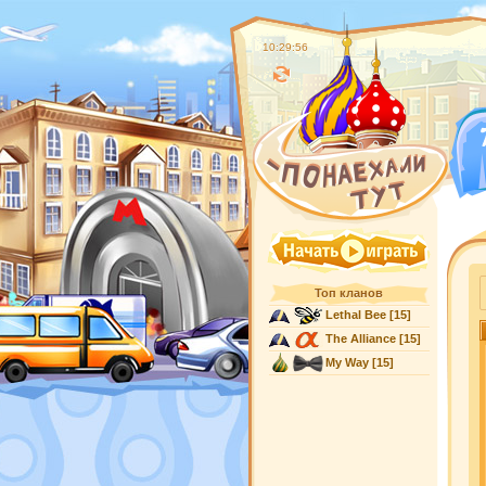
10:29:57
Топ кланов
Lethal Bee
[15]
The Alliance
[15]
My Way
[15]