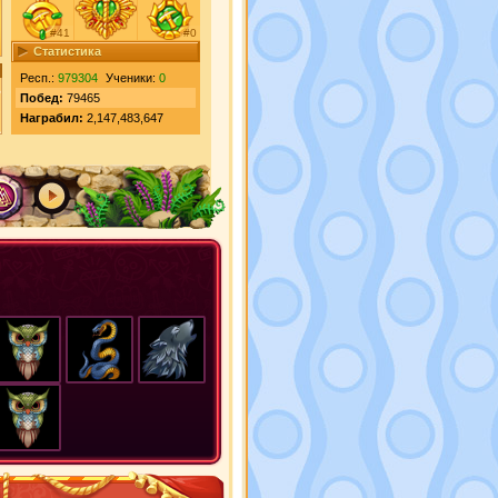
#41
#0
Статистика
Респ.:
979304
Ученики:
0
Побед:
79465
Награбил:
2,147,483,647