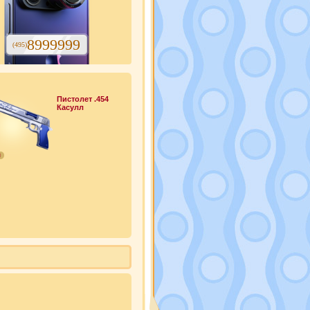
8999999
(495)
Пистолет .454
Касулл
0