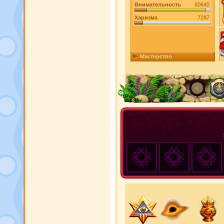
Внимательность
60640
Харизма
7287
Мастерство