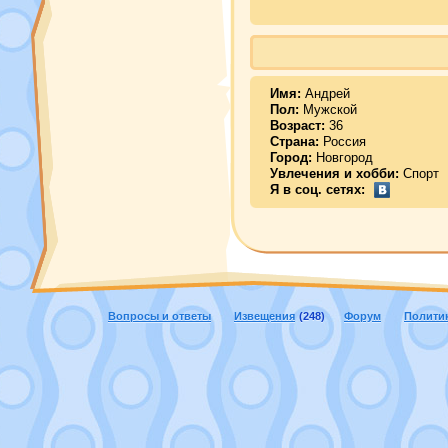
Имя:
Андрей
Пол:
Мужской
Возраст:
36
Страна:
Россия
Город:
Новгород
Увлечения и хобби:
Спорт
Я в соц. сетях:
Вопросы и ответы
Извещения
(248)
Форум
Полити