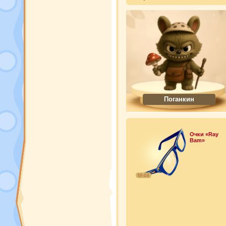
Поганкин
Очки «Ray
Bam»
М-48