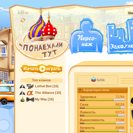
6:07:53
Он
649k
Топ кланов
Lethal Bee
[15]
Характеристики
The Alliance
[15]
Здоровье
71754
My Way
[15]
Сила
88156
Ловкость
82714
Выносливость
77194
Хитрость
83898