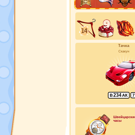
Тачка
Скакун
234
В
АК
7
Швейцарски
часы