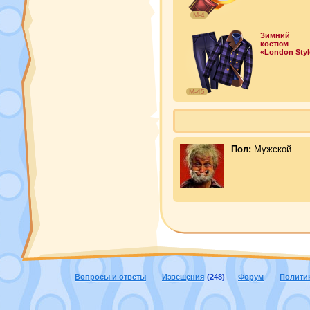
М-4
Зимний
костюм
«London Styl
М-45
Пол:
Мужской
Вопросы и ответы
Извещения
(248)
Форум
Полити