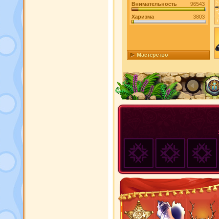
Внимательность
96543
Харизма
3803
Мастерство