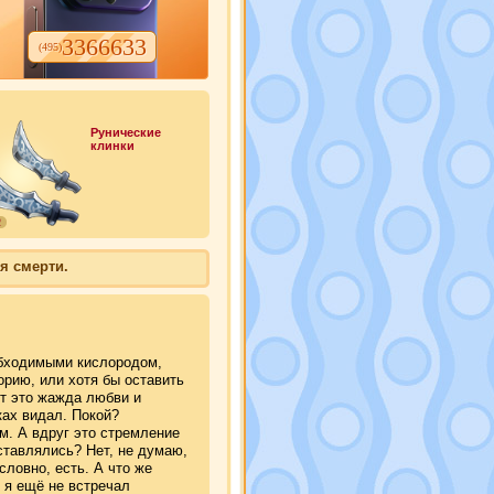
3366633
(495)
Рунические
клинки
2
я смерти.
обходимыми кислородом,
орию, или хотя бы оставить
ет это жажда любви и
ках видал. Покой?
м. А вдруг это стремление
ставлялись? Нет, не думаю,
словно, есть. А что же
, я ещё не встречал