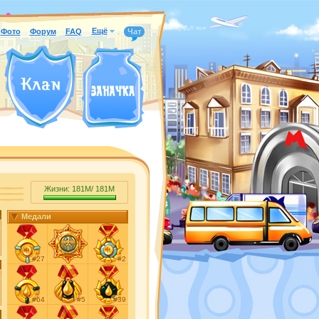
Ещё
Фото
Форум
FAQ
Чат
Жизни:
181M
/
181M
Медали
#27
#2
#64
#5
#39