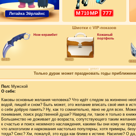
М
МР
777
710
Летайка Эйрлайнс
Шмотки с VIP-показов
Нож-керамбит
Кожаный
портфель
М-57
М-62
М-6
девиз
Только дурак может праздновать годы приближени
Пол:
Мужской
О себе:
Каковы основные желания человека? Что идёт следом за жизненно не
водой, пищей и сном? Быть может, это желание вписать своё имя в ист
о себе добрую память? Ну, как то сомнительно, явно не для всех. Мож
понимания, поиск родственной души? Навряд ли, такое я только в книж
Большинство не доживает до возраста, сопутствующего таким желания
к счастью и поиск неземного наслаждения, какими бы они кому ни пред
что алкоголизм и наркомания настолько популярны, хотя примеры, безу
тогда? Секс? Хм, пожалуй, это куда как ближе к истине. Насилие? О да