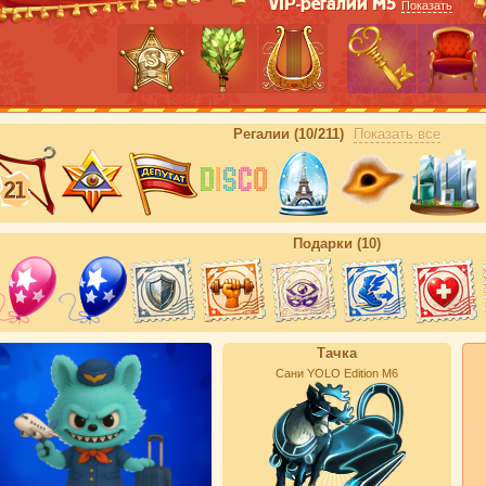
VIP-регалии М5
Показать
Регалии (10/211)
Показать все
Подарки (10)
Тачка
Сани YOLO Edition М6