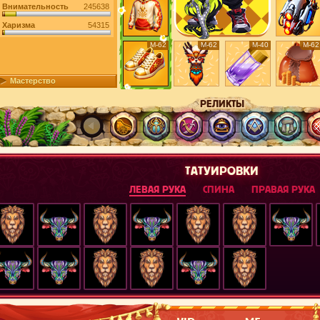
Внимательность
245638
Харизма
54315
М-62
М-62
М-40
М-62
Мастерство
РЕЛИКТЫ
ТАТУИРОВКИ
ЛЕВАЯ РУКА
СПИНА
ПРАВАЯ РУКА