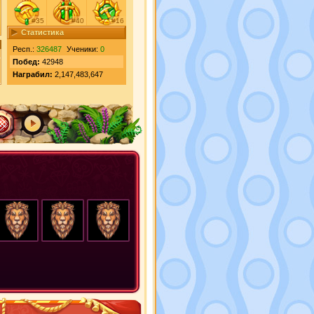
#35
#40
#16
Статистика
Респ.:
326487
Ученики:
0
Побед:
42948
Награбил:
2,147,483,647