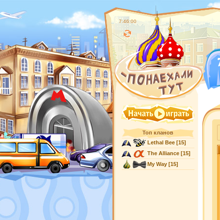
7:46:01
Топ кланов
Lethal Bee
[15]
The Alliance
[15]
My Way
[15]