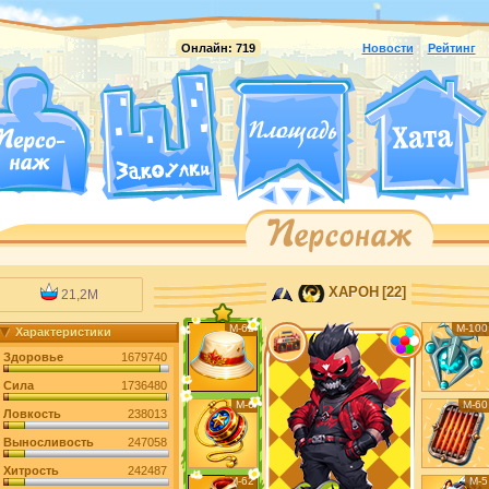
Онлайн:
719
Новости
Рейтинг
ХАРОН
[22]
21,2M
М-62
М-100
Характеристики
Здоровье
1679740
Сила
1736480
М-6
М-60
Ловкость
238013
Выносливость
247058
Хитрость
242487
М-62
М-5