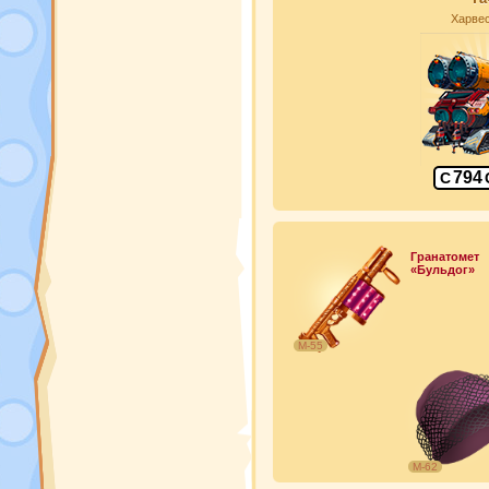
Харве
794
С
Гранатомет
«Бульдог»
М-55
М-62