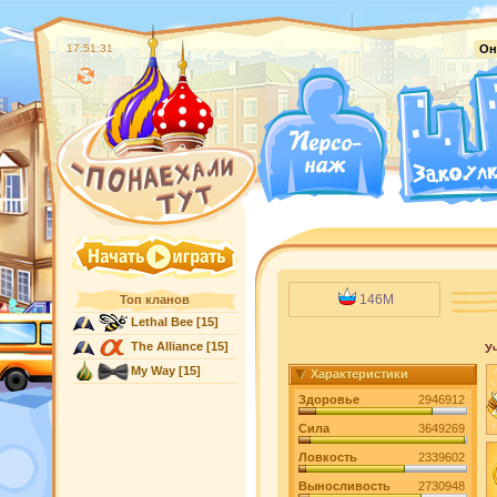
17:51:32
Он
146M
Топ кланов
Lethal Bee
[15]
The Alliance
[15]
У
My Way
[15]
Характеристики
Здоровье
2946912
Сила
3649269
Ловкость
2339602
Выносливость
2730948