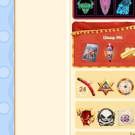
Шкаф М6
Та