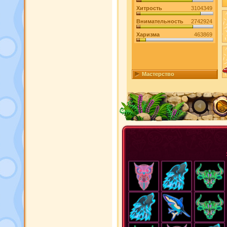
Хитрость
3104349
Внимательность
2742924
Харизма
463869
Мастерство