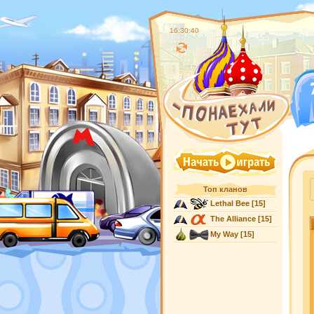
16:30:40
Топ кланов
Lethal Bee
[15]
The Alliance
[15]
My Way
[15]