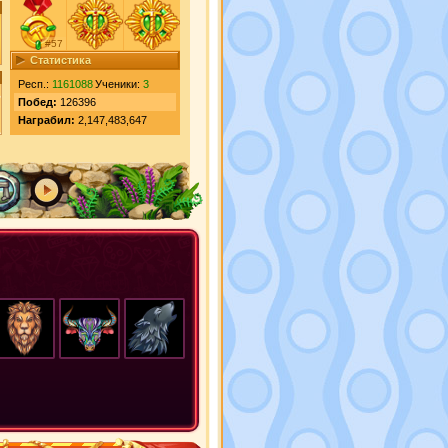
#57
Статистика
Респ.:
1161088
Ученики:
3
Побед:
126396
Награбил:
2,147,483,647