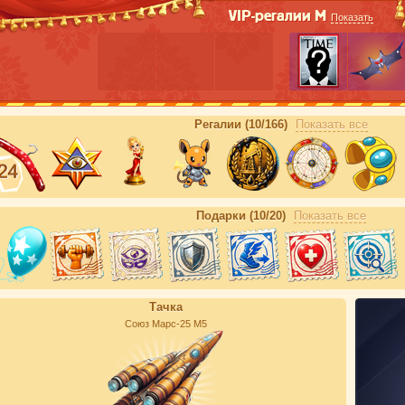
VIP-регалии М
Показать
Регалии (10/166)
Показать все
Подарки (10/20)
Показать все
Тачка
Союз Марс-25 М5