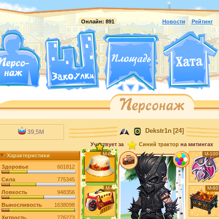
Онлайн:
891
Новости
Рейтинг
Dekstr1n
[24]
39,5M
Участвует за
Синий трактор
на митингах
М-65
М-100
Характеристики
Здоровье
601812
Сила
775345
М-4
М-60
Ловкость
948356
Выносливость
1638098
Хитрость
776273