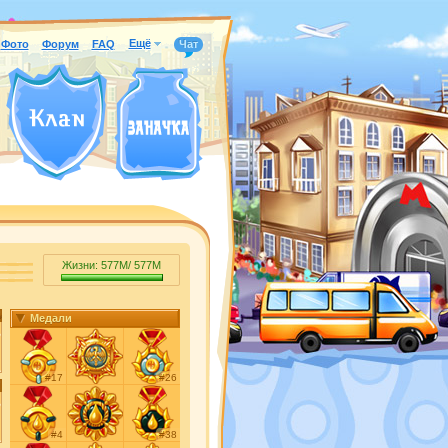
Ещё
Фото
Форум
FAQ
Чат
Жизни:
577M
/
577M
Медали
#17
#26
#4
#38