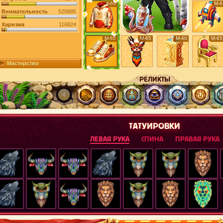
М-65
М-6
Внимательность
520885
Харизма
116824
М-65
М-65
М-40
М-65
Мастерство
РЕЛИКТЫ
ТАТУИРОВКИ
ЛЕВАЯ РУКА
СПИНА
ПРАВАЯ РУКА