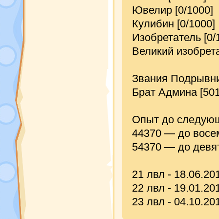
Ювелир [0/1000]
Кулибин [0/1000]
Изобретатель [0/
Великий изобрета
Звания Подрывни
Брат Админа [501
Опыт до следующ
44370 — до восе
54370 — до девя
21 лвл - 18.06.2
22 лвл - 19.01.2
23 лвл - 04.10.2