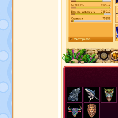
Хитрость
860217
Внимательность
735010
Харизма
75159
Мастерство