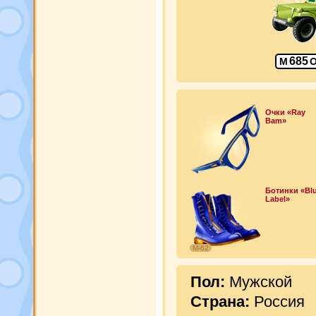
685
М
Очки «Ray
Bam»
Ботинки «Bl
Label»
М-62
Пол:
Мужской
Страна:
Россия