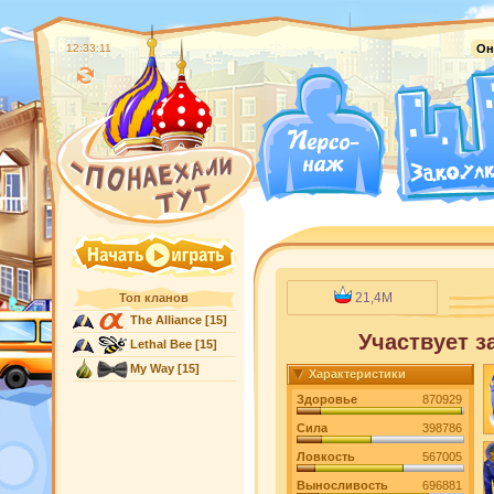
12:33:12
Он
21,4M
Топ кланов
The Alliance
[15]
Участвует з
Lethal Bee
[15]
My Way
[15]
Характеристики
Здоровье
870929
Сила
398786
Ловкость
567005
Выносливость
696881