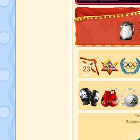
Та
Бронем