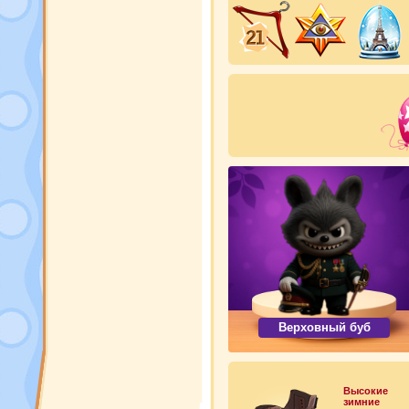
Верховный буб
Высокие
зимние