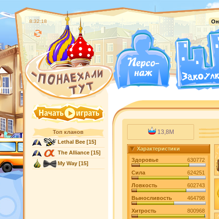
8:32:19
Он
13,8M
Топ кланов
Lethal Bee
[15]
Характеристики
The Alliance
[15]
Здоровье
630772
My Way
[15]
Сила
624251
Ловкость
602743
Выносливость
464798
Хитрость
800968