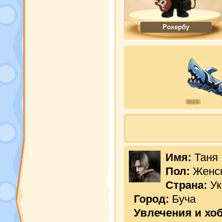
Рокербу
М-63
Имя:
Таня
Пол:
Женс
Страна:
Ук
Город:
Буча
Увлечения и хо