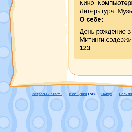
Кино, Компьютеры
Литература, Музы
О себе:
День рождение в 
Митинги.содержимо
123
Вопросы и ответы
Извещения
(248)
Форум
Полити