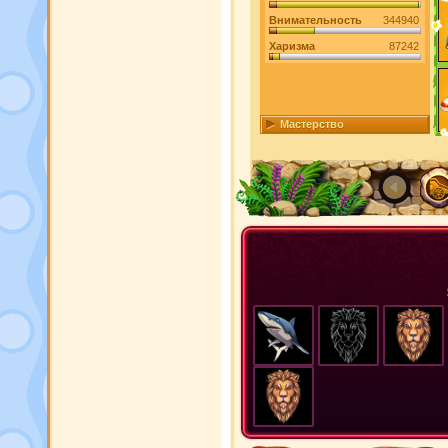
Внимательность
344940
Харизма
87242
Мастерство