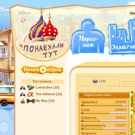
20:46:35
Он
14M
Топ кланов
Lethal Bee
[15]
The Alliance
[15]
Характеристики
My Way
[15]
Здоровье
999988
Сила
690808
Ловкость
459613
Выносливость
529257
Хитрость
1113092