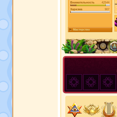
Внимательность
42544
Харизма
907
Мастерство