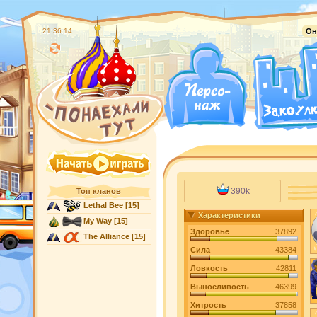
21:36:15
Он
390k
Топ кланов
Lethal Bee
[15]
Характеристики
My Way
[15]
Здоровье
37892
The Alliance
[15]
Сила
43384
Ловкость
42811
Выносливость
46399
Хитрость
37858