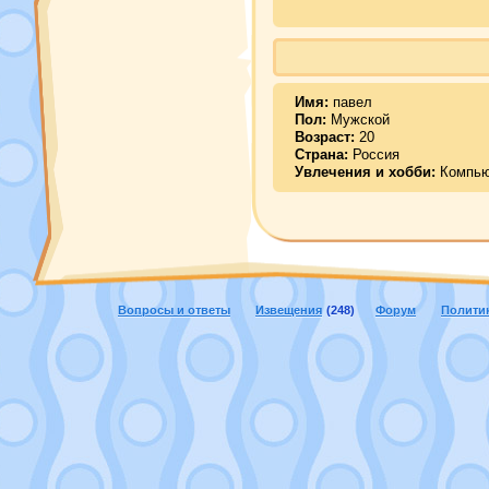
Имя:
павел
Пол:
Мужской
Возраст:
20
Страна:
Россия
Увлечения и хобби:
Компью
Вопросы и ответы
Извещения
(248)
Форум
Полити