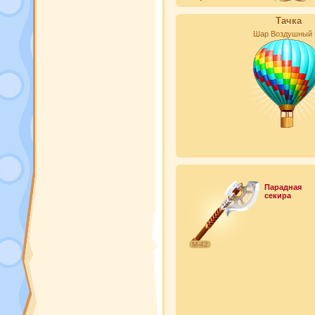
Тачка
Шар Воздушный
Парадная
секира
М-42