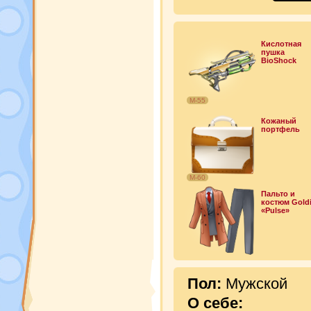
Кислотная
пушка
BioShock
М-55
Кожаный
портфель
М-60
Пальто и
костюм Gold
«Pulse»
Пол:
Мужской
О себе: