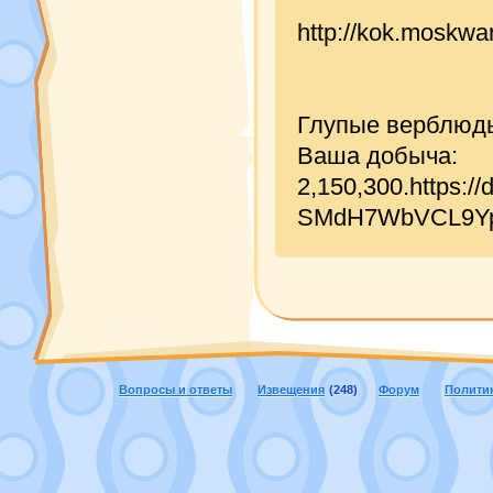
http://kok.moskwar
Глупые верблюды
Ваша добыча:
2,150,300.https:
SMdH7WbVCL9Yp
Вопросы и ответы
Извещения
(248)
Форум
Полити