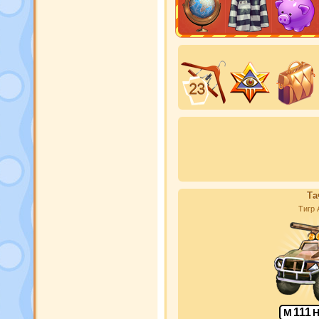
Та
Тигр
111
М