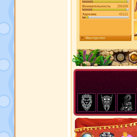
Внимательность
286268
Харизма
42121
Мастерство