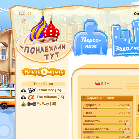
11:14:05
Он
5,4M
Топ кланов
Lethal Bee
[15]
The Alliance
[15]
Характеристики
My Way
[15]
Здоровье
287396
Сила
298829
Ловкость
270881
Выносливость
260426
Хитрость
294240