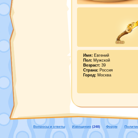
М-62
Имя:
Евгений
Пол:
Мужской
Возраст:
39
Страна:
Россия
Город:
Москва
Вопросы и ответы
Извещения
(248)
Форум
Полити