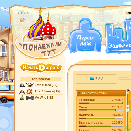
17:48:38
Он
5,8M
Топ кланов
Lethal Bee
[15]
The Alliance
[15]
Характеристики
My Way
[15]
Здоровье
295359
Сила
248371
Ловкость
244869
Выносливость
220650
Хитрость
248287