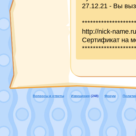
27.12.21 - Вы вы
*******************
http://nick-name.ru
Сертификат на мо
*******************
Вопросы и ответы
Извещения
(248)
Форум
Полити