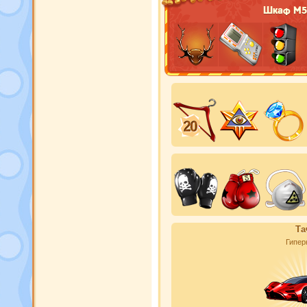
Шкаф М5
Та
Гипер