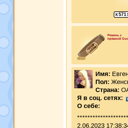
571
К
Ремень с
пряжкой Guc
М-42
Имя:
Евге
Пол:
Женс
Страна:
О
Я в соц. сетях:
О себе:
*******************
2.06.2023 17:38: