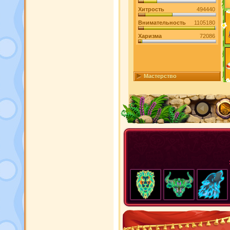
Хитрость
494440
Внимательность
1105180
Харизма
72086
Мастерство