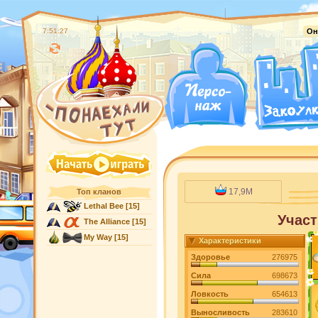
7:51:29
Он
17,9M
Топ кланов
Lethal Bee
[15]
Участ
The Alliance
[15]
My Way
[15]
Характеристики
Здоровье
276975
Сила
698673
Ловкость
654613
Выносливость
283610