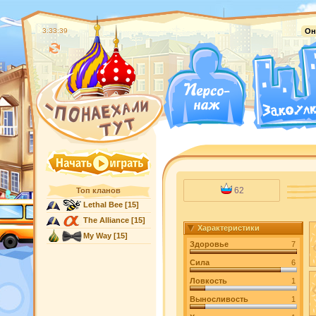
3:33:40
Он
62
Топ кланов
Lethal Bee
[15]
The Alliance
[15]
Характеристики
My Way
[15]
Здоровье
7
Сила
6
Ловкость
1
Выносливость
1