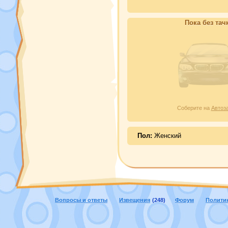
Пока без тач
Соберите на
Автоз
Пол:
Женский
Вопросы и ответы
Извещения
(248)
Форум
Полити