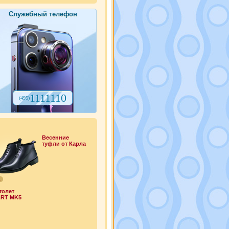
Служебный телефон
1111110
(495)
Весенние
туфли от Карла
1
толет
RT MK5