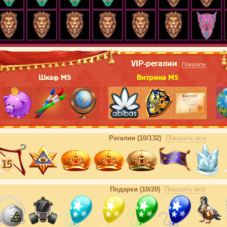
VIP-регалии
Показать
Шкаф М5
Витрина М5
Регалии (10/132)
Показать все
Подарки (10/20)
Показать все