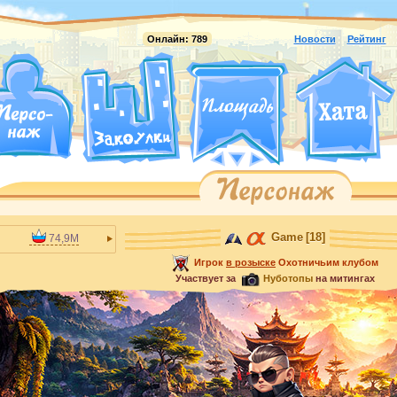
Онлайн:
789
Новости
Рейтинг
Game
[18]
74,9M
Игрок
в розыске
Охотничьим клубом
Участвует за
Нуботопы
на митингах