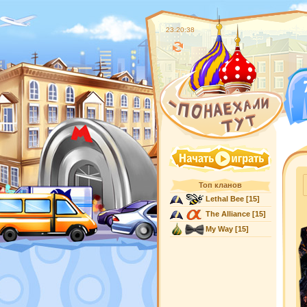
23:20:39
Топ кланов
Lethal Bee
[15]
The Alliance
[15]
My Way
[15]