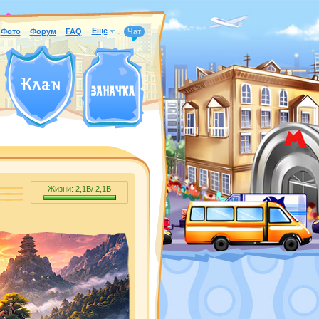
Ещё
Фото
Форум
FAQ
Чат
Жизни:
2,1B
/
2,1B