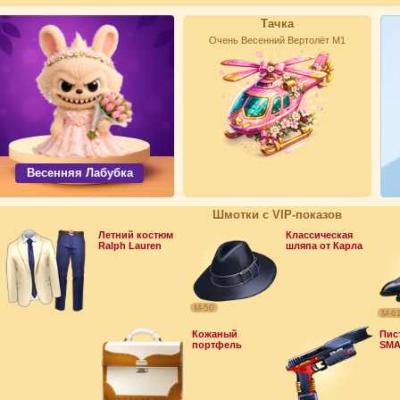
Тачка
Очень Весенний Вертолёт М1
Весенняя Лабубка
Шмотки с VIP-показов
Летний костюм
Классическая
Ralph Lauren
шляпа от Карла
М-50
М-6
Кожаный
Пис
портфель
SMA