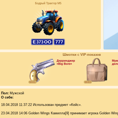
Бодрый Трактор М5
Е
ОО
777
373
Шмотки с VIP-показов
Дерринджер
Муж
«Big Bore»
дел
М-61
М-63
Пол:
Мужской
О себе:
18.04.2018 11:37:22 Использован предмет «Кейс».
23.04.2018 14:06 Golden Wings Камилла[9] принимает игрока Golden Wings-