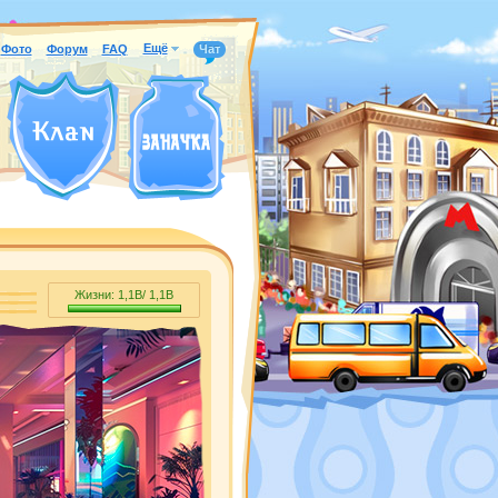
Ещё
Фото
Форум
FAQ
Чат
Жизни:
1,1B
/
1,1B