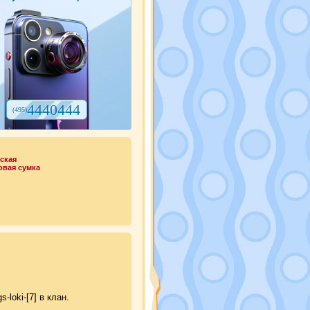
4440444
(495)
ская
овая сумка
loki-[7] в клан.