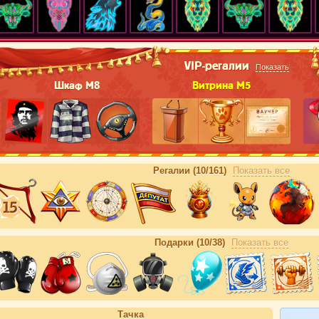
VIP-регалии
Показать
Шкаф М8
Витрина М5
Регалии (10/161)
Показать все
Подарки (10/38)
Показать все
Тачка