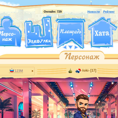
Онлайн:
729
Новости
Рейтинг
-loki-
[17]
123M