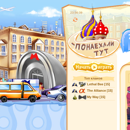
23:56:40
Топ кланов
Lethal Bee
[15]
The Alliance
[15]
My Way
[15]