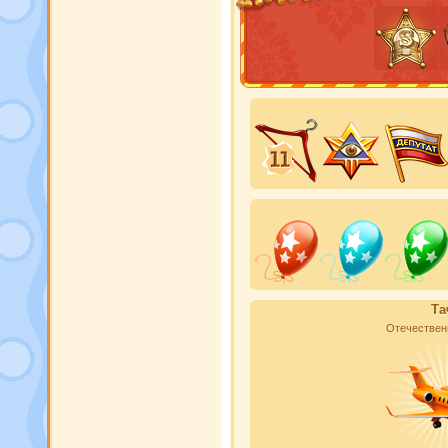
Та
Отечествен