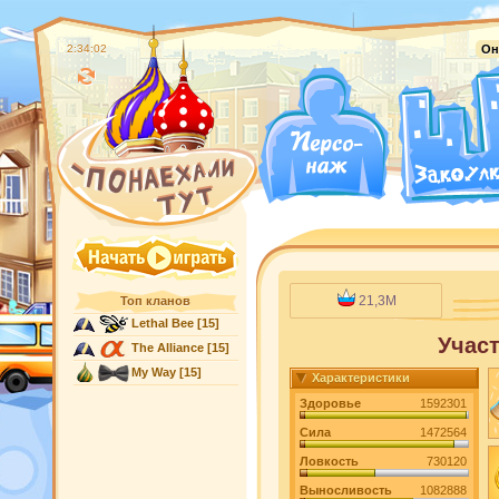
2:34:03
Он
21,3M
Топ кланов
Lethal Bee
[15]
Участ
The Alliance
[15]
My Way
[15]
Характеристики
Здоровье
1592301
Сила
1472564
Ловкость
730120
Выносливость
1082888