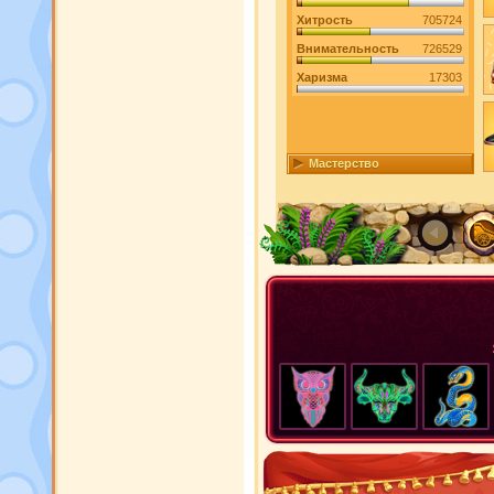
Хитрость
705724
Внимательность
726529
Харизма
17303
Мастерство