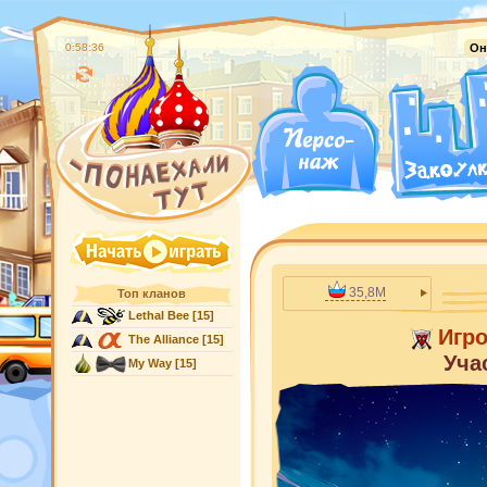
0:58:37
Он
35,8M
Топ кланов
Lethal Bee
[15]
Игр
The Alliance
[15]
Уча
My Way
[15]