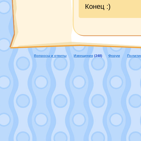
Конец :)
Вопросы и ответы
Извещения
(248)
Форум
Полити