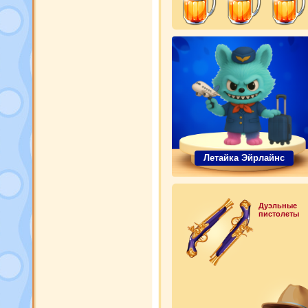
Летайка Эйрлайнс
Дуэльные
пистолеты