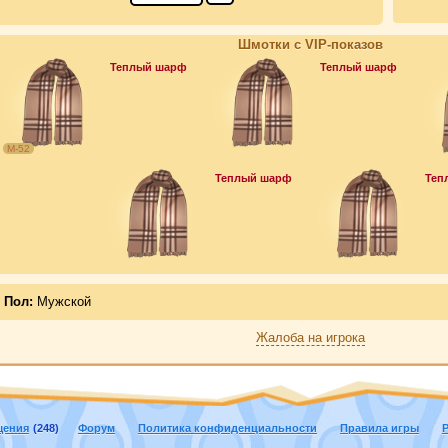
Шмотки с VIP-показов
Теплый шарф
Теплый шарф
М-52
Теплый шарф
Теп
Пол:
Мужской
Жалоба на игрока
щения
(248)
Форум
Политика конфиденциальности
Правила игры