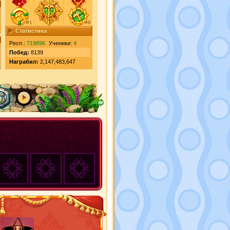
#1
#8
Статистика
Респ.:
719896
Ученики:
4
Побед:
8139
Награбил:
2,147,483,647