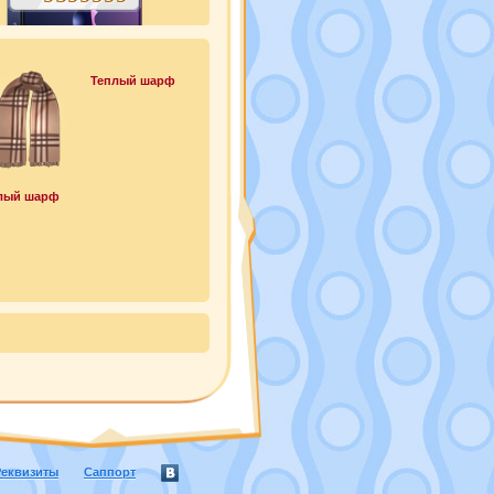
Теплый шарф
лый шарф
Реквизиты
Саппорт