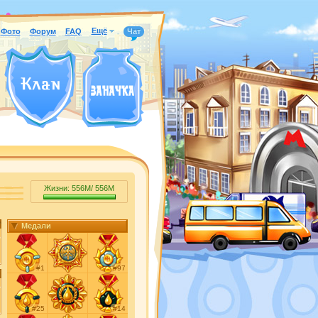
Ещё
Фото
Форум
FAQ
Чат
Жизни:
556M
/
556M
Медали
#1
#97
#25
#14