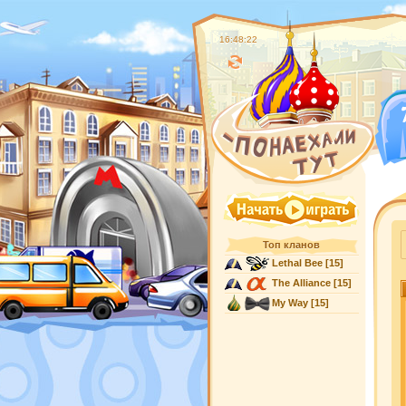
16:48:22
Топ кланов
Lethal Bee
[15]
The Alliance
[15]
My Way
[15]