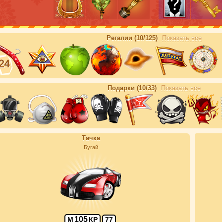
Регалии (10/125)
Показать все
Подарки (10/33)
Показать все
Тачка
Бугай
105
М
КР
77