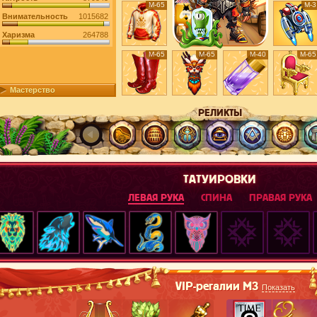
М-65
М-3
Внимательность
1015682
Харизма
264788
М-65
М-65
М-40
М-65
Мастерство
РЕЛИКТЫ
ТАТУИРОВКИ
ЛЕВАЯ РУКА
СПИНА
ПРАВАЯ РУКА
VIP-регалии М3
Показать