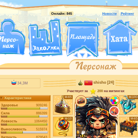
Онлайн:
845
Новости
Рейтинг
shisho
[24]
34,3M
Участвует за
200
на митингах
М-65
М-100
Характеристики
Здоровье
909246
Сила
886399
М-10
М-65
Ловкость
1064450
Выносливость
515974
Хитрость
879543