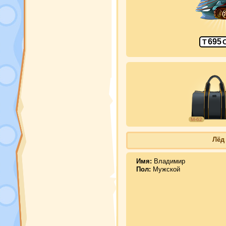
695
Т
М-62
Лёд
Имя:
Владимир
Пол:
Мужской