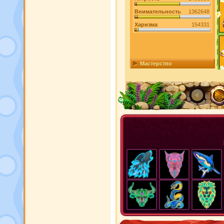
Внимательность
1362648
Харизма
154331
Мастерство