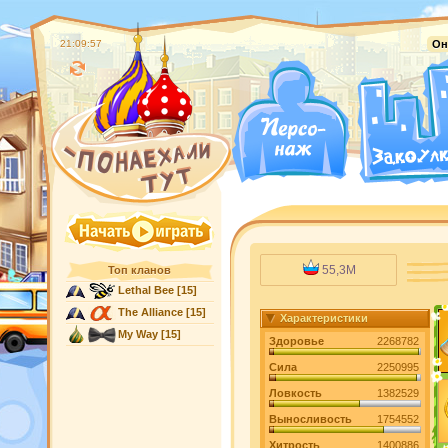
21:09:58
Он
55,3M
Топ кланов
Lethal Bee
[15]
The Alliance
[15]
Характеристики
My Way
[15]
Здоровье
2268782
Сила
2250995
Ловкость
1382529
Выносливость
1754552
Хитрость
1400886