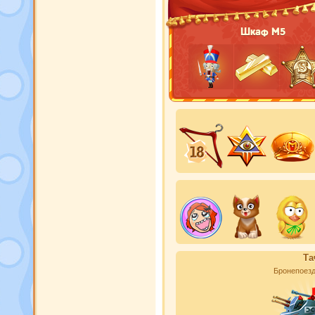
Шкаф М5
Та
Бронепоез