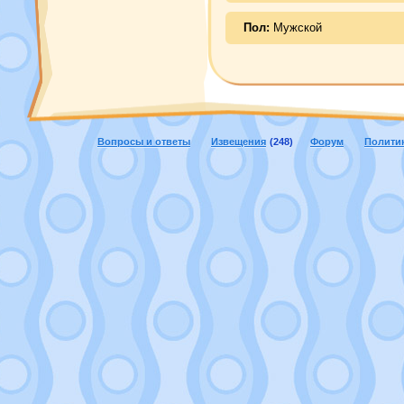
Пол:
Мужской
Вопросы и ответы
Извещения
(248)
Форум
Полити