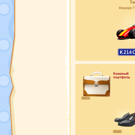
Та
Феррари Т
К
214
Кожаный
портфель
М-61
М-62