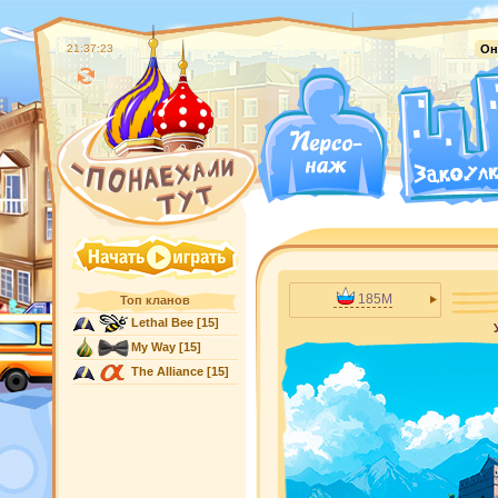
21:37:24
Он
185M
Топ кланов
Lethal Bee
[15]
My Way
[15]
The Alliance
[15]