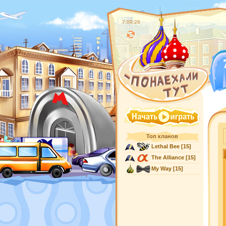
7:09:27
Топ кланов
Lethal Bee
[15]
The Alliance
[15]
My Way
[15]