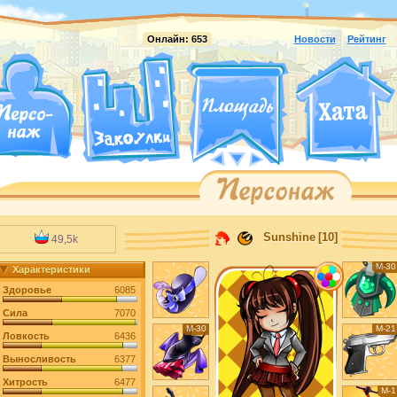
Онлайн:
653
Новости
Рейтинг
Sunshine
[10]
49,5k
М-30
Характеристики
Здоровье
6085
Сила
7070
М-30
М-21
Ловкость
6436
Выносливость
6377
Хитрость
6477
М-1