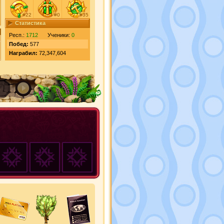
#22
#0
#35
Статистика
Респ.:
1712
Ученики:
0
Побед:
577
Награбил:
72,347,604