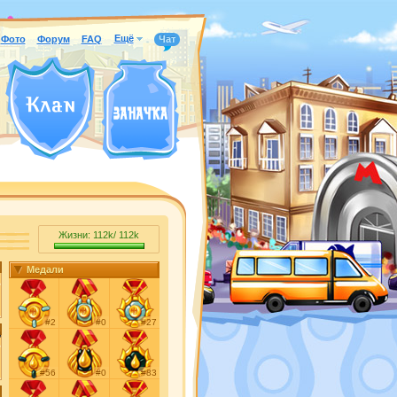
Ещё
Фото
Форум
FAQ
Чат
Жизни:
112k
/
112k
Медали
#2
#0
#27
#56
#0
#83