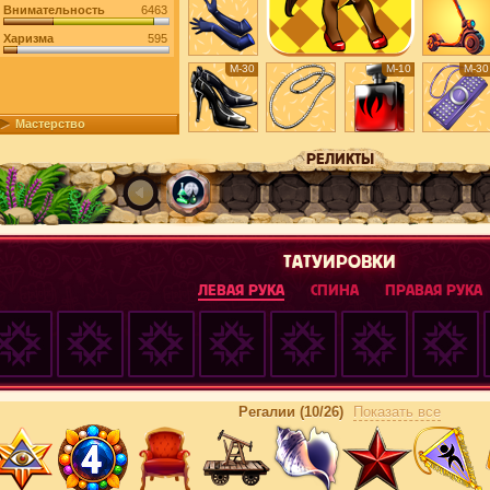
Внимательность
6463
Харизма
595
М-30
М-10
М-30
Мастерство
РЕЛИКТЫ
ТАТУИРОВКИ
ЛЕВАЯ РУКА
СПИНА
ПРАВАЯ РУКА
Регалии (10/26)
Показать все