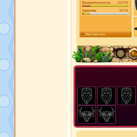
Внимательность
218789
Харизма
36706
Мастерство