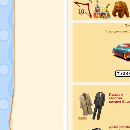
Та
Президентская 
738
Т
Пальто и
строгий
костюм Gucc
М-42
Дизайнерска