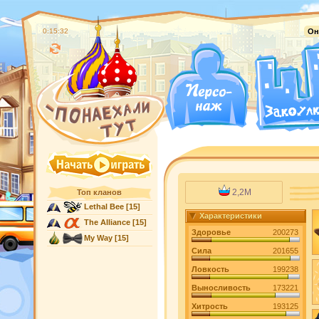
0:15:33
Он
2,2M
Топ кланов
Lethal Bee
[15]
Характеристики
The Alliance
[15]
Здоровье
200273
My Way
[15]
Сила
201655
Ловкость
199238
Выносливость
173221
Хитрость
193125