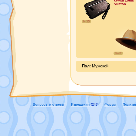
сумка Louis
Vuitton
М-35
М-42
Пол:
Мужской
Вопросы и ответы
Извещения
(248)
Форум
Полити