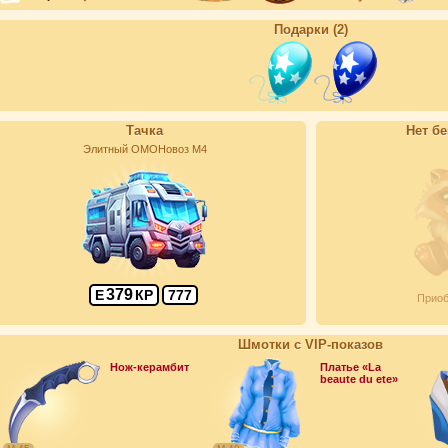
Подарки (2)
Тачка
Нет б
Элитный ОМОНовоз М4
379
Е
КР
777
Приоб
Шмотки с VIP-показов
Нож-керамбит
Платье «La
beaute du ete»