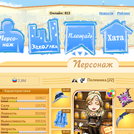
Онлайн:
813
Новости
Рейтинг
Полемика
[22]
2,8M
М-45
Характеристики
Здоровье
110617
Сила
121711
М-49
М-45
Ловкость
301562
Выносливость
305316
Хитрость
120709
М-45