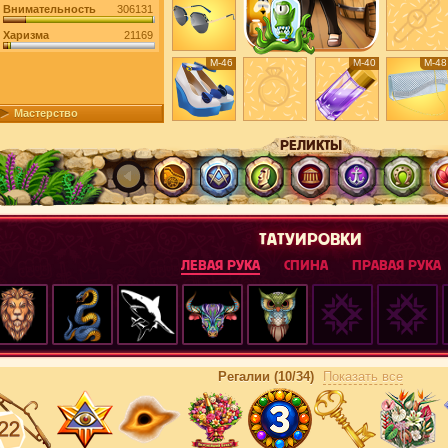
Внимательность
306131
Харизма
21169
М-46
М-40
М-48
Мастерство
РЕЛИКТЫ
ТАТУИРОВКИ
ЛЕВАЯ РУКА
СПИНА
ПРАВАЯ РУКА
Регалии (10/34)
Показать все