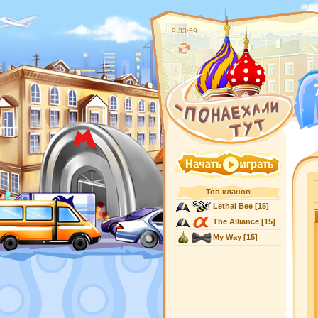
9:34:00
Топ кланов
Lethal Bee
[15]
The Alliance
[15]
My Way
[15]