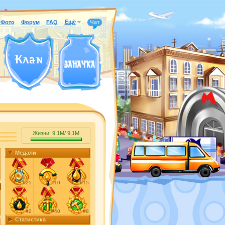
Ещё
Фото
Форум
FAQ
Чат
Жизни:
9,1M
/
9,1M
Медали
#25
#10
#15
#2
#40
#8
Статистика