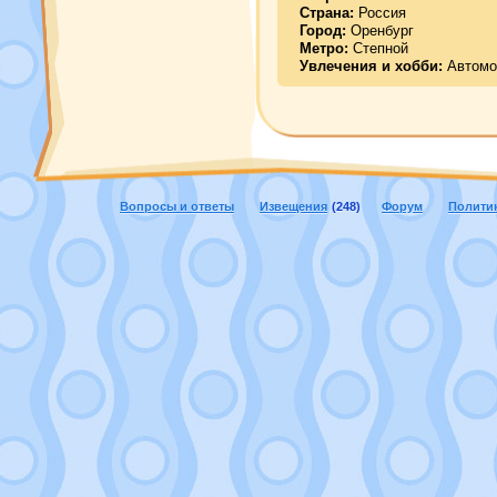
Страна:
Россия
Город:
Оренбург
Метро:
Степной
Увлечения и хобби:
Автомо
Вопросы и ответы
Извещения
(248)
Форум
Полити