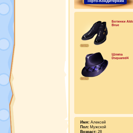
Торто-Кондитеркин
Ботинки Ald
Brue
М-52
Шляпа
Dsquared4
М-52
Имя:
Алексей
Пол:
Мужской
Возраст:
28