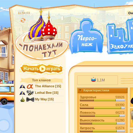
11:54:03
Он
1,1M
Топ кланов
The Alliance
[15]
Характеристики
Lethal Bee
[15]
Здоровье
59926
My Way
[15]
Сила
69390
Ловкость
66273
Выносливость
61280
Хитрость
61574