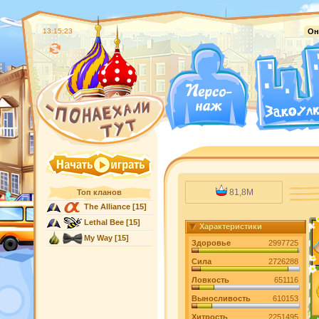
13:15:24
Он
81,8M
Топ кланов
The Alliance
[15]
Lethal Bee
[15]
Характеристики
My Way
[15]
Здоровье
2997725
Сила
2726288
Ловкость
651116
Выносливость
610153
Хитрость
2251495