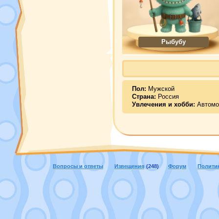
Рыбубу
Пол:
Мужской
Страна:
Россия
Увлечения и хобби:
Автомо
Вопросы и ответы
Извещения
(248)
Форум
Полити