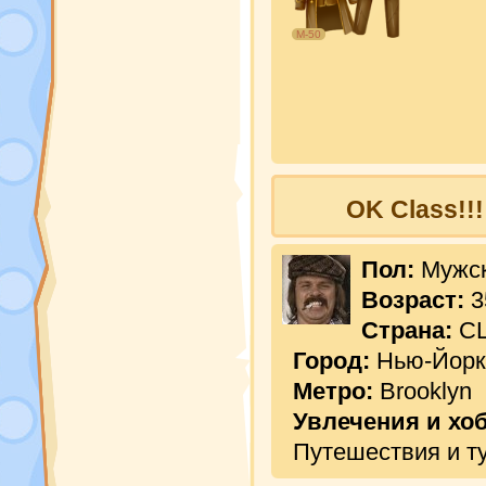
М-50
OK Class!!!
Пол:
Мужс
Возраст:
3
Страна:
С
Город:
Нью-Йорк
Метро:
Brooklyn
Увлечения и хо
Путешествия и т