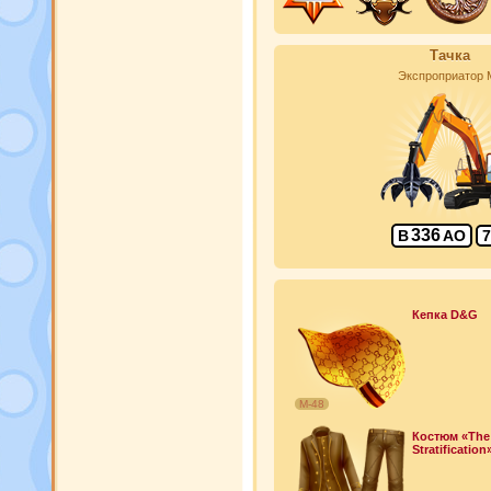
Тачка
Экспроприатор 
336
В
АО
7
Кепка D&G
М-48
Костюм «The
Stratification