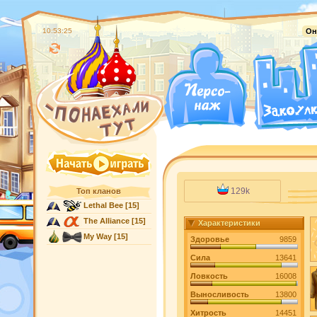
10:53:26
Он
129k
Топ кланов
Lethal Bee
[15]
The Alliance
[15]
Характеристики
My Way
[15]
Здоровье
9859
Сила
13641
Ловкость
16008
Выносливость
13800
Хитрость
14451