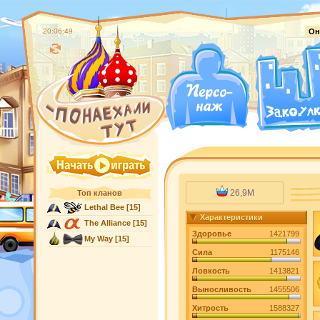
20:06:50
Он
26,9M
Топ кланов
Lethal Bee
[15]
Характеристики
The Alliance
[15]
Здоровье
1421799
My Way
[15]
Сила
1175146
Ловкость
1413821
Выносливость
1455506
Хитрость
1588327