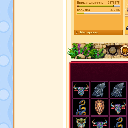
Внимательность
1378675
Харизма
265006
Мастерство