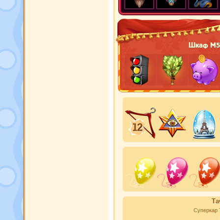
Шкаф М5
Та
Суперкар 