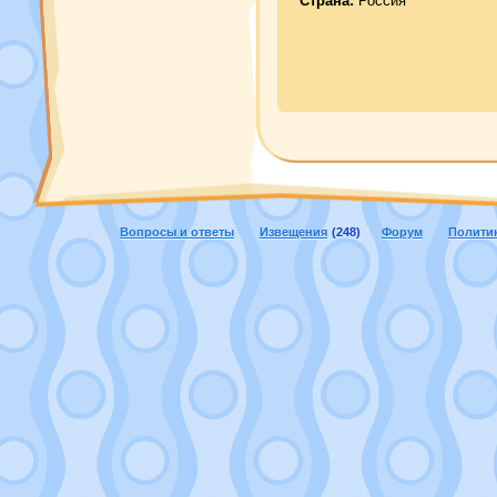
Страна:
Россия
Вопросы и ответы
Извещения
(248)
Форум
Полити