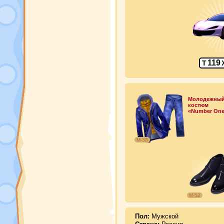
119
Т
Молодежны
костюм
«Number One
М-33
М-52
Пол:
Мужской