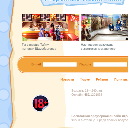
Ты узнаешь Тайну
Научишься выживать
империи Шаурбургерса
в жестоком мегаполисе
E-mail
:
Пароль
:
Новости
Форум
Рейтинг
Политик
Возраст:
18—240 лет
Онлайн:
482
/
1201038
Бесплатная браузерная онлайн игр
жизни в столице. Среди прочих брауз