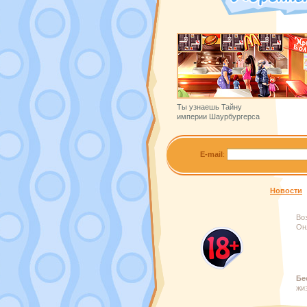
Ты узнаешь Тайну
империи Шаурбургерса
E-mail
:
Новости
Во
Он
Бе
жи