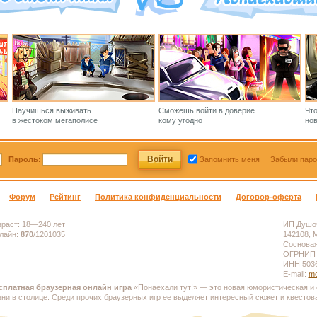
Научишься выживать
Сможешь войти в доверие
Чт
в жестоком мегаполисе
кому угодно
нов
Пароль
:
Запомнить меня
Забыли паро
Форум
Рейтинг
Политика конфиденциальности
Договор-оферта
зраст:
18—240 лет
ИП Душоч
лайн:
870
/
1201035
142108, М
Сосновая,
ОГРНИП 
ИНН 503
E-mail:
mo
сплатная браузерная онлайн игра
«Понаехали тут!» — это новая юмористическая и 
зни в столице. Среди прочих браузерных игр ее выделяет интересный сюжет и квестов