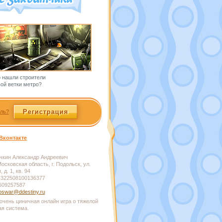
о нашли строители
ой ветки метро?
Регистрация
ль?
Вконтакте
кин Александр Андреевич
осковская область, г. Подольск, ул.
 д. 1, кв. 94
322508100136377
609257587
swar@ddestiny.ru
очень циничная онлайн игра о тяжелой
ая система.