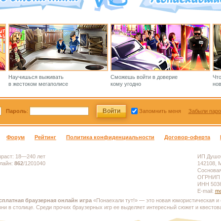
Научишься выживать
Сможешь войти в доверие
Чт
в жестоком мегаполисе
кому угодно
нов
Пароль
:
Запомнить меня
Забыли паро
Форум
Рейтинг
Политика конфиденциальности
Договор-оферта
зраст:
18—240 лет
ИП Душоч
лайн:
862
/
1201040
142108, М
Сосновая,
ОГРНИП 
ИНН 503
E-mail:
mo
сплатная браузерная онлайн игра
«Понаехали тут!» — это новая юмористическая и 
зни в столице. Среди прочих браузерных игр ее выделяет интересный сюжет и квестов