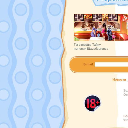
Ты узнаешь Тайну
империи Шаурбургерса
E-mail
:
Новости
Во
Он
Бе
жи