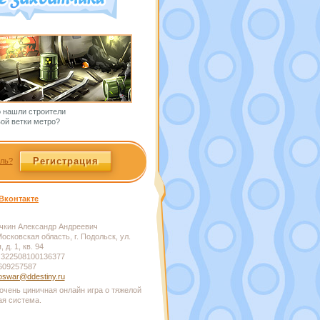
о нашли строители
ой ветки метро?
Регистрация
ль?
Вконтакте
кин Александр Андреевич
осковская область, г. Подольск, ул.
 д. 1, кв. 94
322508100136377
609257587
swar@ddestiny.ru
очень циничная онлайн игра о тяжелой
ая система.