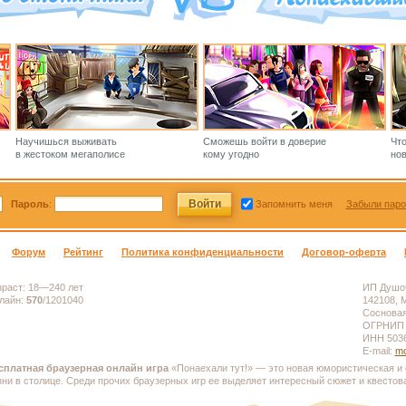
Научишься выживать
Сможешь войти в доверие
Чт
в жестоком мегаполисе
кому угодно
нов
Пароль
:
Запомнить меня
Забыли паро
Форум
Рейтинг
Политика конфиденциальности
Договор-оферта
зраст:
18—240 лет
ИП Душоч
лайн:
570
/
1201040
142108, М
Сосновая,
ОГРНИП 
ИНН 503
E-mail:
mo
сплатная браузерная онлайн игра
«Понаехали тут!» — это новая юмористическая и 
зни в столице. Среди прочих браузерных игр ее выделяет интересный сюжет и квестов