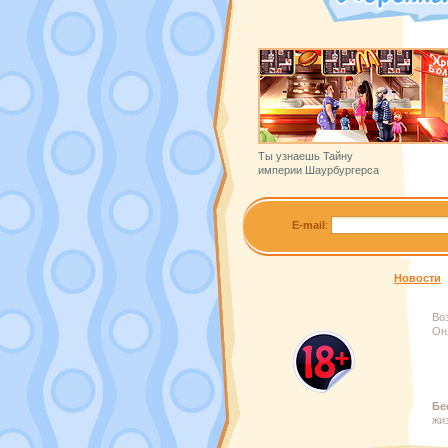
Ты узнаешь Тайну
империи Шаурбургерса
E-mail
:
Новости
Во
Он
Бе
жи