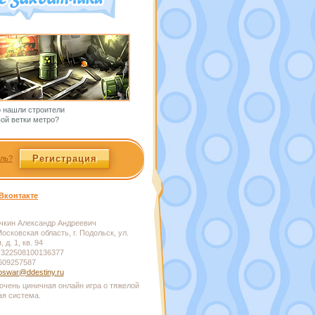
о нашли строители
ой ветки метро?
Регистрация
ль?
Вконтакте
кин Александр Андреевич
осковская область, г. Подольск, ул.
 д. 1, кв. 94
322508100136377
609257587
swar@ddestiny.ru
очень циничная онлайн игра о тяжелой
ая система.