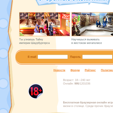
Ты узнаешь Тайну
Научишься выживать
империи Шаурбургерса
в жестоком мегаполисе
E-mail
:
Пароль
:
Новости
Форум
Рейтинг
Политик
Возраст:
18—240 лет
Онлайн:
995
/
1201036
Бесплатная браузерная онлайн игр
жизни в столице. Среди прочих брауз